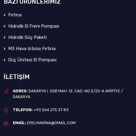
BAZI ÜRÜNLERIMIZ
Fırtına
Hidrolik El Freni Pompası
Hidrolik Güç Paketi
M3 Hava Istıcısı Fırtına
Güç Ünitesi El Pompası
İLETIŞIM
ADRES:
SAKARYA I. OSB MAH. 12. CAD. NO:2/23-A ARIFIYE /
SAKARYA
TELEFON:
+90 264 275 37 83
EMAIL:
ERELMAKINA@GMAIL.COM