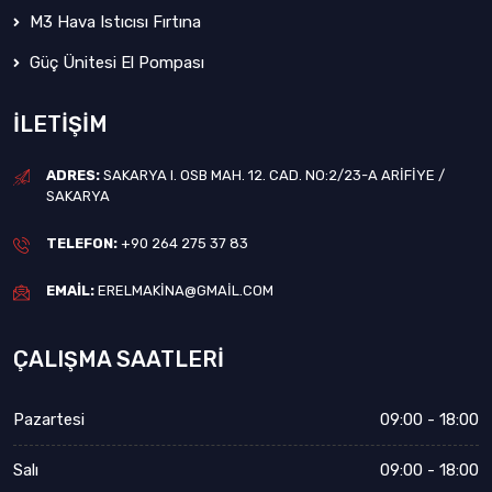
M3 Hava Istıcısı Fırtına
Güç Ünitesi El Pompası
İLETIŞIM
ADRES:
SAKARYA I. OSB MAH. 12. CAD. NO:2/23-A ARIFIYE /
SAKARYA
TELEFON:
+90 264 275 37 83
EMAIL:
ERELMAKINA@GMAIL.COM
ÇALIŞMA SAATLERI
Pazartesi
09:00 - 18:00
Salı
09:00 - 18:00