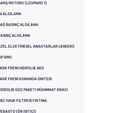
ARŞ MOTORU (LEOPARD 1)
SI ALGILAMA
AĞ BASINÇ ALGILAMA
ASINÇ ALGILAMA
ZEL ELEKTRIKSEL ANAHTARLAR (ASKERI)
IP BMC
ARK FRENI HIDROLIK AKÜ
ARK FRENI KUMANDA ÜNITESI
IDROLIK GÜÇ PAKETI MÜHIMMAT ARACI
BC HAVA FILTRESI FIRTINA
EBASTO (ÖN ISITICI)