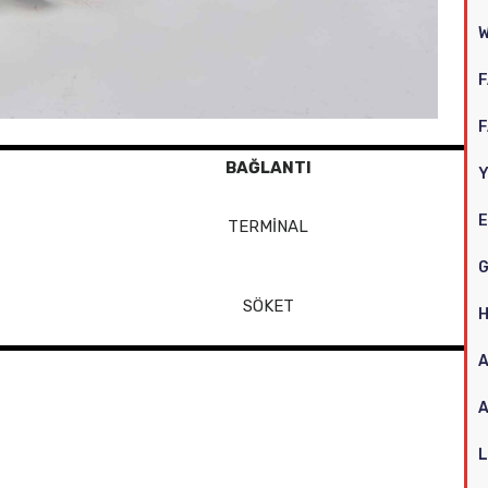
W
F
F
BAĞLANTI
Y
E
TERMİNAL
G
SÖKET
H
A
L