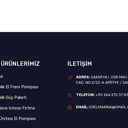
 ÜRÜNLERIMIZ
İLETIŞIM
na
ADRES:
SAKARYA I. OSB MAH. 
CAD. NO:2/23-A ARIFIYE / S
lik El Freni Pompası
TELEFON:
+90 264 275 37 8
lik Güç Paketi
EMAIL:
ERELMAKINA@GMAIL
va Istıcısı Fırtına
nitesi El Pompası