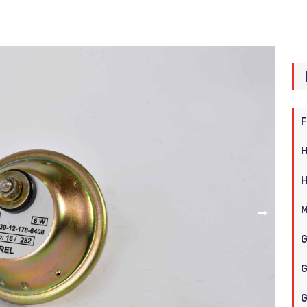
F
H
H
M
G
G
G