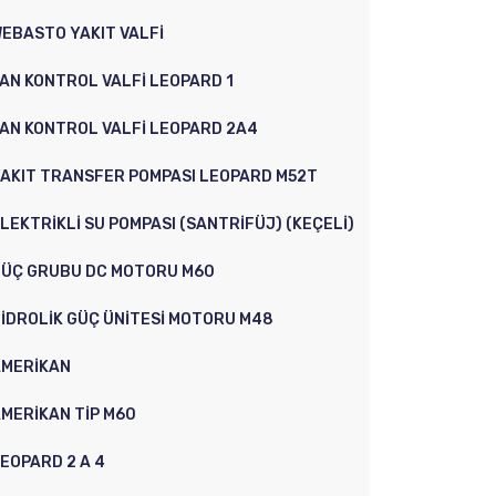
EBASTO YAKIT VALFI
AN KONTROL VALFI LEOPARD 1
AN KONTROL VALFI LEOPARD 2A4
AKIT TRANSFER POMPASI LEOPARD M52T
LEKTRIKLI SU POMPASI (SANTRIFÜJ) (KEÇELI)
ÜÇ GRUBU DC MOTORU M60
IDROLIK GÜÇ ÜNITESI MOTORU M48
AMERIKAN
MERIKAN TIP M60
EOPARD 2 A 4